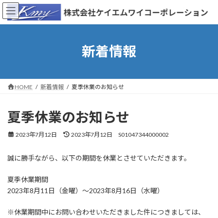
コ
ナ
ン
ビ
テ
ゲ
ン
ー
ツ
シ
新着情報
へ
ョ
ス
ン
キ
に
ッ
移
HOME
新着情報
夏季休業のお知らせ
プ
動
夏季休業のお知らせ
最
2023年7月12日
2023年7月12日
S01047344000002
終
更
誠に勝手ながら、以下の期間を休業とさせていただきます。
新
日
時
夏季休業期間
:
2023年8月11日（金曜）～2023年8月16日（水曜）
※休業期間中にお問い合わせいただきました件につきましては、