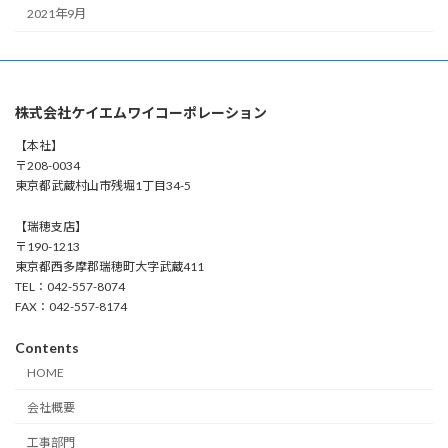
2021年9月
株式会社ケイエムワイコーポレーション
【本社】
〒208-0034
東京都武蔵村山市残堀1丁目34-5
【瑞穂支店】
〒190-1213
東京都西多摩郡瑞穂町大字武蔵411
TEL：042-557-8074
FAX：042-557-8174
Contents
HOME
会社概要
工事部門