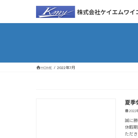
コ
ナ
ン
ビ
テ
ゲ
ン
ー
ツ
シ
へ
ョ
ス
ン
キ
に
ッ
移
HOME
2022年7月
プ
動
夏季
新着情報
202
誠に勝
休暇期
ただき