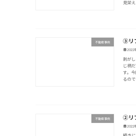
見栄え
③リ
不動産事例
202
剥がし
じ柄だ
す。今
るので
②リ
不動産事例
202
続きに