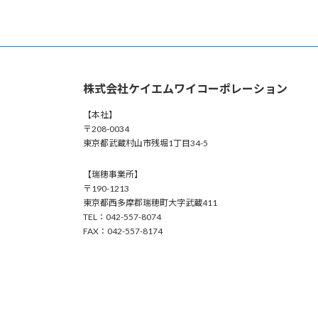
稿
の
ペ
株式会社ケイエムワイコーポレーション
ー
【本社】
ジ
〒208-0034
東京都武蔵村山市残堀1丁目34-5
送
【瑞穂事業所】
り
〒190-1213
東京都西多摩郡瑞穂町大字武蔵411
TEL：042-557-8074
FAX：042-557-8174