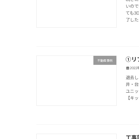
いので
ても3
了した
①リ
不動産事例
202
退去し
井・台
ユニッ
【キッ
工事
新着情報