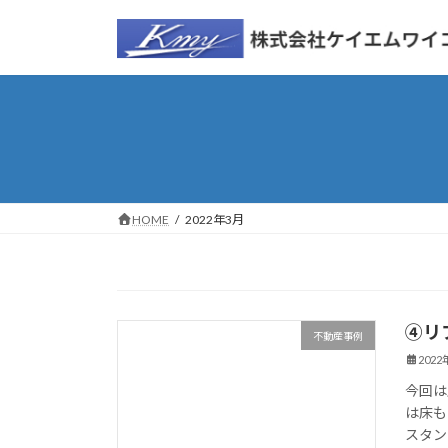
コ
ナ
ン
ビ
テ
ゲ
ン
ー
ツ
シ
へ
ョ
ス
ン
キ
に
ッ
移
HOME
2022年3月
プ
動
④リ
不動産事例
202
今回は
は床も
スタン