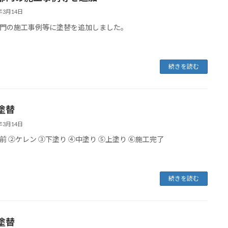
2年3月14日
門の施工事例等に塗替を追加しました。
続きを読む
塗替
2年3月14日
前 ②ケレン ③下塗り ④中塗り ⑤上塗り ⑥施工完了
続きを読む
塗替