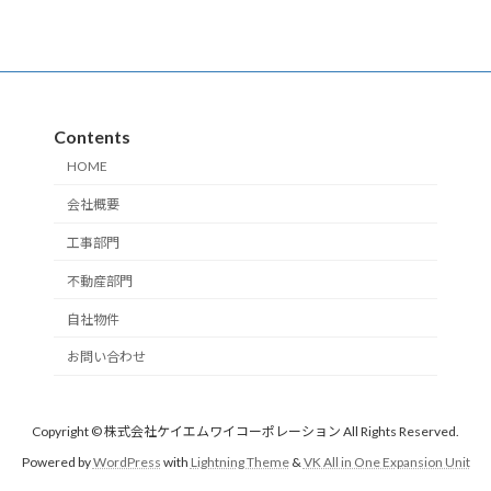
定
定
ペ
ペ
ー
ー
ジ
ジ
Contents
HOME
会社概要
工事部門
不動産部門
自社物件
お問い合わせ
Copyright © 株式会社ケイエムワイコーポレーション All Rights Reserved.
Powered by
WordPress
with
Lightning Theme
&
VK All in One Expansion Unit