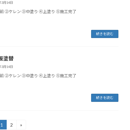
2年3月14日
前 ②ケレン ③中塗り ④上塗り ⑤施工完了
続きを読む
板塗替
2年3月14日
前 ②ケレン ③中塗り ④上塗り ⑤施工完了
続きを読む
1
2
»
固
固